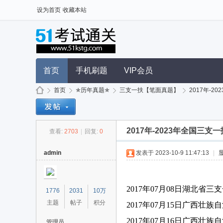
设为首页
收藏本站
首页
手机刷题
VIP会员
首页
✯历年真题✯
三支一扶【笔面真题】
2017年-2
2017年-2023年全国三
查看:
2703
|
回复:
0
51
»
›
›
›
admin
发表于 2023-10-9 11:47:13
|
2017年07月08日湖北省三
1776
2031
10万
主题
帖子
积分
2017年07月15日广西壮
2017年07月16日广西壮
管理员